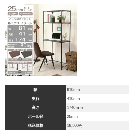
幅
810mm
奥行
410mm
高さ
1740ｍｍ
ポール径
25mm
税込価格
19,800円