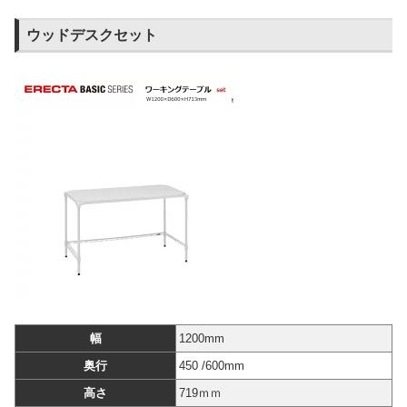
ウッドデスクセット
幅
1200mm
奥行
450 /600mm
高さ
719ｍｍ