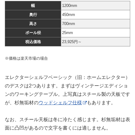
幅
1200mm
奥行
450mm
高さ
700mm
ポール径
25mm
税込価格
23,925円～
※価格は楽天市場の場合
エレクターシェルフベーシック（旧：ホームエレクター）
のデスクは2つあります。まずはヴィンテージエディショ
ンのワーキングテーブル。上写真はスチール製の天板です
が、杉無垢材の
ウッドシェルフ仕様
もあります。
なお、スチール天板は冬に冷たく感じます。杉無垢材は表
面に凸凹があるので文字を書くには適しません。