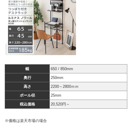
幅
650 / 850mm
奥行
250mm
高さ
2200～2800ｍｍ
ポール径
25mm
税込価格
20,520円～
※価格は楽天市場の場合