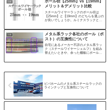
ポール径【25mm】vs【19mm】
比較
込むことで価格を抑えている...
メリット＆デメリット比較
スチールワイヤーラックのポール径は
【25mm】と【19mm】のどちらを選ぶの
が良いでしょうか。ルミナスラックとメ
タルラックを中心にメリットとデメリッ
トを比較してみました。19mmはコンパ
クトなサイズが多くて小回りが利く一
メタル系ラック各社のポール（ポ
比較
方、ゴムハンマーで叩いたときに変形し
スト）の互換性について
やすいのが難点です。
自宅にあるメーカー不詳のメタル系ラッ
ク（スチールワイヤーシェルフ）を組み
替えたいときや、余った棚板にポールを
セットして使いたいときに、ポールだけ
を買い求める方は少なくありません。特
にニトリが現行の「スチールラック
CUSTOM」シリーズに移行...
ビバホームのメタル系スチールラックの
ラインナップと互換性について