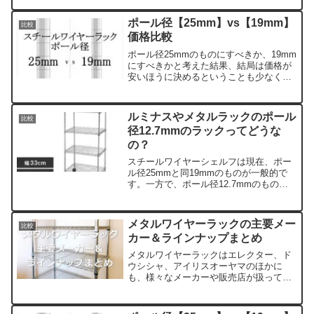
く、高さ調節が手軽。ルミナスノワール
は耐荷重が大きく、オプションパーツや
ポール径【25mm】vs【19mm】
比較
サイズバリエーションが豊富なところが
価格比較
メリットです。
ポール径25mmのものにすべきか、19mm
にすべきかと考えた結果、結局は価格が
安いほうに決めるということも少なくな
いでしょう。では、耐荷重が小さくコス
トが安いポール径19mmのほうが安いか
というと、必ずしもそうではありませ
ルミナスやメタルラックのポール
比較
ん。その時々で価格...
径12.7mmのラックってどうな
の？
スチールワイヤーシェルフは現在、ポー
ル径25mmと同19mmのものが一般的で
す。一方で、ポール径12.7mmのものも
あります。一般的に、ポール径25mmの
ラックよりも19mmのほうが小型で、耐
荷重も小さく、価格も安いです。ただ
メタルワイヤーラックの主要メー
比較
し、ポールが細...
カー＆ラインナップまとめ
メタルワイヤーラックはエレクター、ド
ウシシャ、アイリスオーヤマのほかに
も、様々なメーカーや販売店が扱ってい
ます。しかも、それぞれのラインナップ
は一様ではありません。サイズバリエー
ションが豊富なものもあれば、逆に絞り