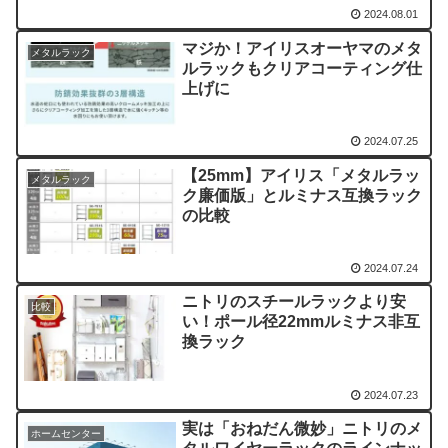
2024.08.01
マジか！アイリスオーヤマのメタ
メタルラック
ルラックもクリアコーティング仕
上げに
2024.07.25
【25mm】アイリス「メタルラッ
メタルラック
ク廉価版」とルミナス互換ラック
の比較
2024.07.24
ニトリのスチールラックより安
比較
い！ポール径22mmルミナス非互
換ラック
2024.07.23
実は「おねだん微妙」ニトリのメ
ホームセンター